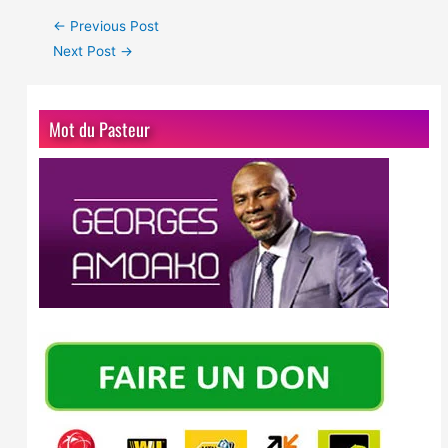
←
Previous Post
Next Post
→
Mot du Pasteur