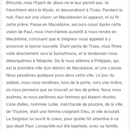
Bithynie; mais l’Esprit de Jésus ne le leur permit pas. Ils
franchirent alors la Mysie, et descendirent à Troas. Pendant la
nuit, Paul eut une vision: un Macédonien lui apparut, et lui fit
cette prière: Passe en Macédoine, secours-nous! Après cette
vision de Paul, nous cherchâmes aussitôt à nous rendre en
Macédoine, concluant que le Seigneur nous appelait à y
annoncer la bonne nouvelle. Étant partis de Troas, nous fîmes
voile directement vers la Samothrace, et le lendemain nous
débarquâmes à Néapolis. De là nous allâmes à Philippes, qui
est la première ville d’un district de Macédoine, et une colonie.
Nous passâmes quelques jours dans cette ville. Le jour du
sabbat, nous nous rendîmes, hors de la porte, vers une rivière,
où nous pensions que se trouvait un lieu de prière. Nous nous
assîmes, et nous parlâmes aux femmes qui étaient réunies.
L’une d’elles, nommée Lydie, marchande de pourpre, de la ville
de Thyatire, était une femme craignant Dieu, et elle écoutait.
Le Seigneur lui ouvrit le coeur, pour qu’elle fût attentive à ce
que disait Paul. Lorsqu’elle eut été baptisée, avec sa famille,