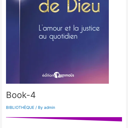
Book-4
BIBLIOTHÈQUE
/ By
admin