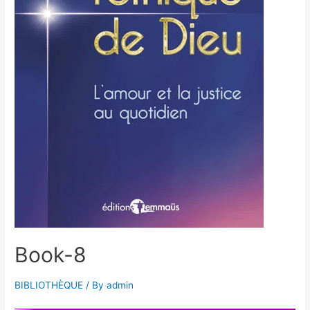
Book-8
BIBLIOTHÈQUE
/ By
admin