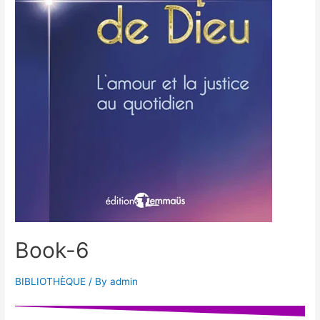
Book-6
BIBLIOTHÈQUE
/ By
admin