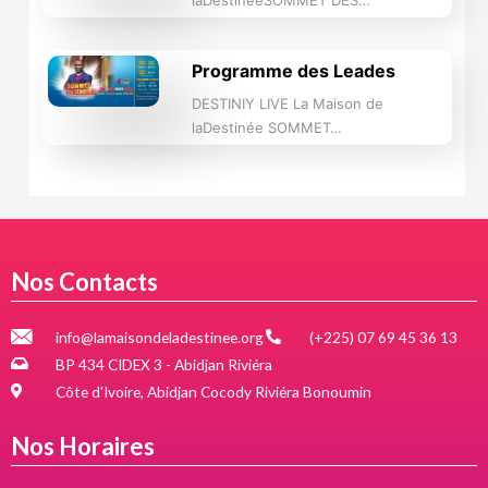
Programme des Leades
DESTINIY LIVE La Maison de
laDestinée SOMMET…
Nos Contacts
info@lamaisondeladestinee.org
(+225) 07 69 45 36 13
BP 434 CIDEX 3 - Abidjan Riviéra
Côte d'Ivoire, Abidjan Cocody Riviéra Bonoumin
Nos Horaires